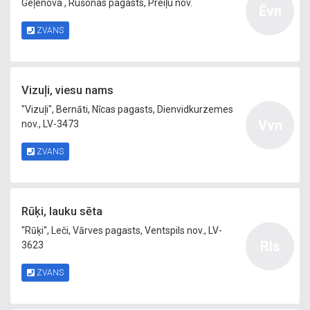
Geļenova , Rušonas pagasts, Preiļu nov.
Ēvn
ZVANS
Vizuļi, viesu nams
"Vizuļi", Bernāti, Nīcas pagasts, Dienvidkurzemes
Vvn
nov., LV-3473
ZVANS
Rūķi, lauku sēta
"Rūķi", Leči, Vārves pagasts, Ventspils nov., LV-
Rls
3623
ZVANS