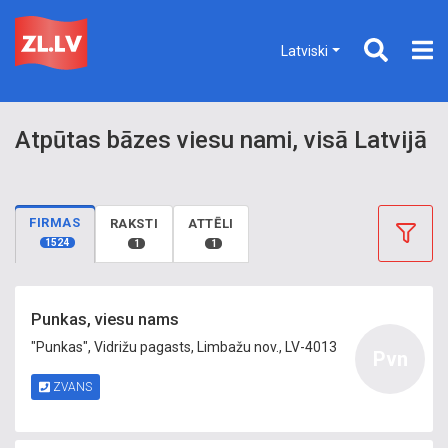
Latviski
Atpūtas bāzes viesu nami, visā Latvijā
FIRMAS
RAKSTI
ATTĒLI
1524
1
1
Punkas, viesu nams
"Punkas", Vidrižu pagasts, Limbažu nov., LV-4013
Pvn
ZVANS