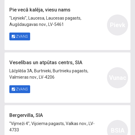
Pie vecā kalēja, viesu nams
"Lejnieki", Laucesa, Laucesas pagasts,
Pievk
Augšdaugavas nov., LV-5461
ZVANS
Veselības un atpūtas centrs, SIA
Lāčplēša 3A, Burtnieki, Burtnieku pagasts,
Vunac
Valmieras nov., LV-4206
ZVANS
Bergervilla, SIA
"Vijmeži 4", Vijciema pagasts, Valkas nov., LV-
BSIA
4733