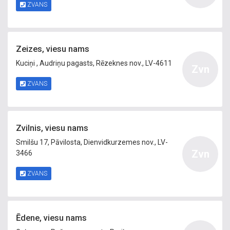
ZVANS
Zeizes, viesu nams
Kuciņi , Audriņu pagasts, Rēzeknes nov., LV-4611
Zvn
ZVANS
Zvilnis, viesu nams
Smilšu 17, Pāvilosta, Dienvidkurzemes nov., LV-
Zvn
3466
ZVANS
Ēdene, viesu nams