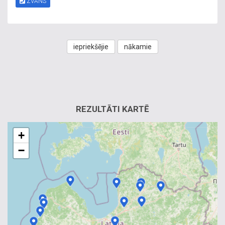
ZVANS
iepriekšējie
nākamie
REZULTĀTI KARTĒ
+
−