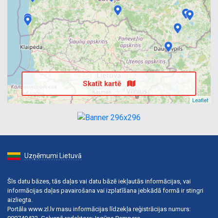
Skatīt kartē
Leaflet
Uzņēmumi Lietuvā
Šīs datu bāzes, tās daļas vai datu bāzē iekļautās informācijas, vai
informācijas daļas pavairošana vai izplatīšana jebkādā formā ir stingri
aizliegta.
Portāla www.zl.lv masu informācijas līdzekļa reģistrācijas numurs: